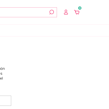
0
ión
s
el