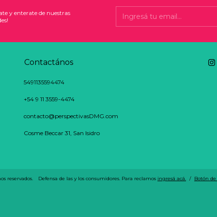
ate y enterate de nuestras
es!
Contactános
5491135594474
+54 9 11 3559-4474
contacto@perspectivasDMG.com
Cosme Beccar 31, San Isidro
os reservados.
Defensa de las y los consumidores. Para reclamos
ingresá acá.
/
Botón de