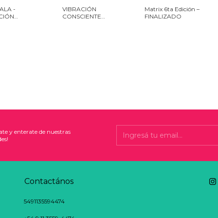
ALA -
VIBRACIÓN
Matrix 6ta Edición –
CIÓN
CONSCIENTE
FINALIZADO
IENTE
(Membresía /
Comunidad)
ate y enterate de nuestras
es!
Contactános
5491135594474